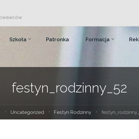
chowawców
Szkoła
Patronka
Formacja
Rek
festyn_rodzinny_52
Strona
Uncategorized
Festyn Rodzinny
festyn_rodzinny
główna