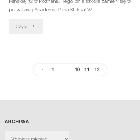
Mińskiej 32 w Poznaniu. Tego dnia szkoła zamieni się w
prawdziwą Akademię Pana Kleksa! W …
"Szkoła
Czytaj
w
rękach
Pana
1
…
10
11
12
Stronicowanie
Kleksa!
Drzwi
wpisów
otwarte
ARCHIWA
–
Archiwa
20