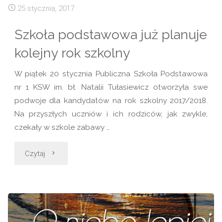
finalistą
25 stycznia, 2017
Wojewódzkiego
Szkoła podstawowa już planuje
Konkursu
kolejny rok szkolny
Języka
W piątek 20 stycznia Publiczna Szkoła Podstawowa
nr 1 KSW im. bł. Natalii Tułasiewicz otworzyła swe
Polskiego"
podwoje dla kandydatów na rok szkolny 2017/2018.
Na przyszłych uczniów i ich rodziców, jak zwykle,
czekały w szkole zabawy …
"Szkoła
Czytaj
podstawowa
już
planuje