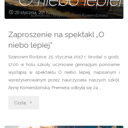
kolejny
20 stycznia, 2017
rok
Zaproszenie na spektakl „O
szkolny"
niebo lepiej”
Szanowni Rodzice, 25 stycznia 2017 r. (środa) o godz.
17.00 w holu szkoły uczniowie gimnazjum ponownie
wystąpią w spektaklu O niebo lepiej, napisanym i
wyreżyserowanym przez nauczyciela naszych szkół,
Annę Komendzińską. Premiera odbyła się 24 …
"Zaproszenie
Czytaj
na
spektakl