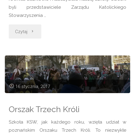
byli przedstawiciele Zarządu Katolickiego
Stowarzyszenia …
"Spotkanie
Czytaj
opłatkowe
z
Arcybiskupem
Stanisławem
16 stycznia, 2017
Gądeckim"
Orszak Trzech Króli
Szkoła KSW, jak każdego roku, wzięła udział w
poznańskim Orszaku Trzech Króli. To niezwykłe