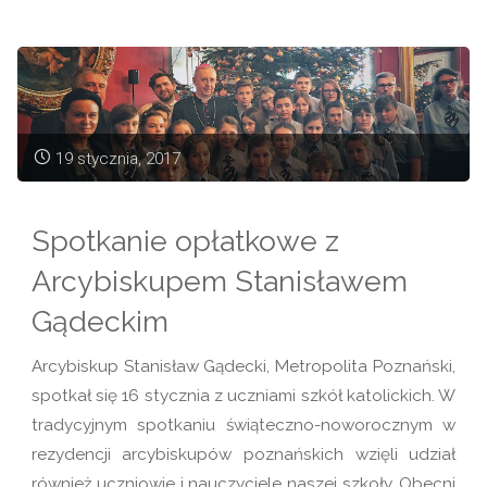
Betlejem
jasna
gwiazda
świeci…"
19 stycznia, 2017
Spotkanie opłatkowe z
Arcybiskupem Stanisławem
Gądeckim
Arcybiskup Stanisław Gądecki, Metropolita Poznański,
spotkał się 16 stycznia z uczniami szkół katolickich. W
tradycyjnym spotkaniu świąteczno-noworocznym w
rezydencji arcybiskupów poznańskich wzięli udział
również uczniowie i nauczyciele naszej szkoły. Obecni