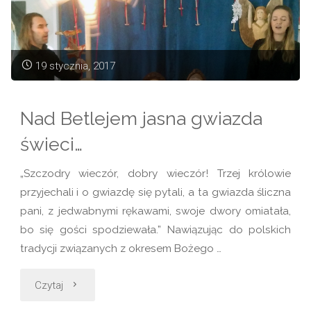
„O
niebo
19 stycznia, 2017
lepiej”"
Nad Betlejem jasna gwiazda
świeci…
„Szczodry wieczór, dobry wieczór! Trzej królowie
przyjechali i o gwiazdę się pytali, a ta gwiazda śliczna
pani, z jedwabnymi rękawami, swoje dwory omiatała,
bo się gości spodziewała.” Nawiązując do polskich
tradycji związanych z okresem Bożego …
"Nad
Czytaj