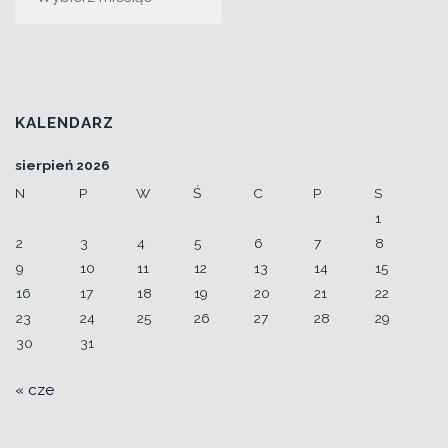
stycznia"
KALENDARZ
sierpień 2026
N
P
W
Ś
C
P
S
1
2
3
4
5
6
7
8
9
10
11
12
13
14
15
16
17
18
19
20
21
22
23
24
25
26
27
28
29
30
31
« cze