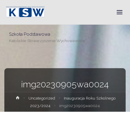
Szkoła Podstawowa
Katolickie Stowarzyszenie Wychowawców
img20230905wa0024
Strona
Uncategorized
Inauguracja Roku Szkolnego
główna
2023/2024
img20230905wa0024